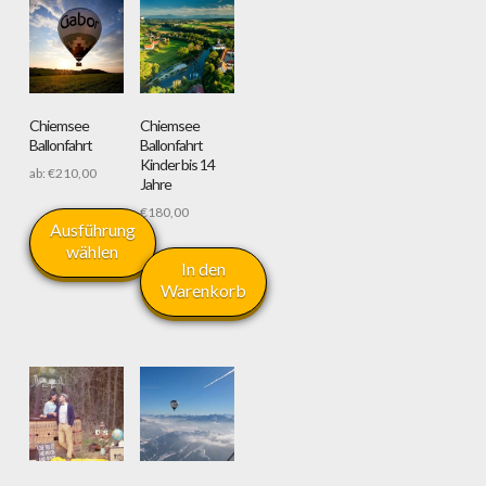
Chiemsee
Chiemsee
Ballonfahrt
Ballonfahrt
Kinder bis 14
ab:
€
210,00
Jahre
€
180,00
Ausführung
wählen
In den
Warenkorb
Dieses
Produkt
weist
mehrere
Varianten
auf.
Die
Optionen