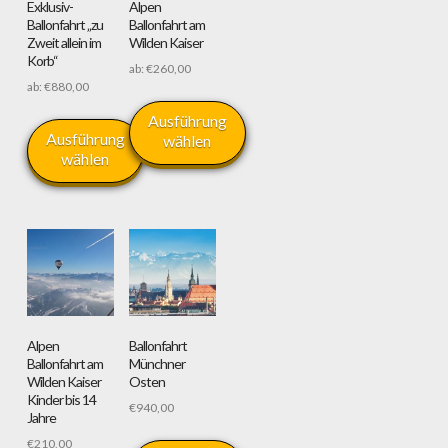
Exklusiv-
Alpen
können
Ballonfahrt „zu
Ballonfahrt am
auf
Zweit allein im
Wilden Kaiser
der
Korb“
ab:
€
260,00
Produktseite
ab:
€
880,00
gewählt
Ausführung
werden
Ausführung
wählen
wählen
Dieses
Dieses
Produkt
Produkt
weist
weist
mehrere
mehrere
Varianten
Varianten
auf.
auf.
Die
Die
Optionen
Alpen
Ballonfahrt
Optionen
Ballonfahrt am
Münchner
können
Wilden Kaiser
Osten
können
auf
Kinder bis 14
auf
€
940,00
der
Jahre
der
Produktseite
€
210,00