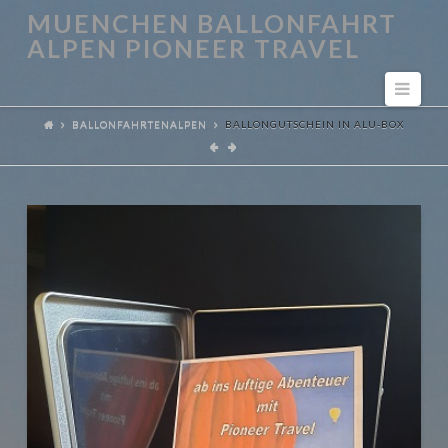
MUENCHEN BALLONFAHRT
ALPEN PIONEER TRAVEL
Navi
BALLONFAHRTENALPEN
BALLONGUTSCHEIN IN ALU-BOX