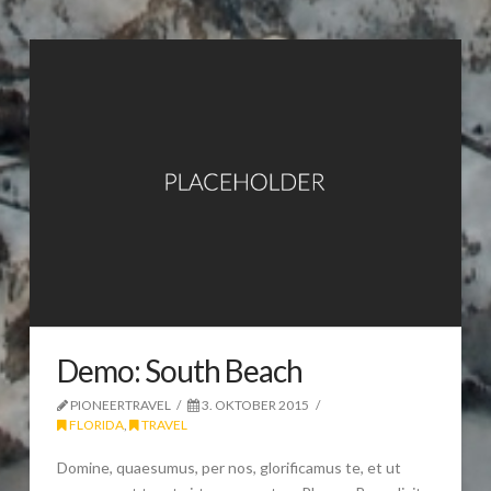
Demo: South Beach
PIONEERTRAVEL
3. OKTOBER 2015
FLORIDA
,
TRAVEL
Domine, quaesumus, per nos, glorificamus te, et ut