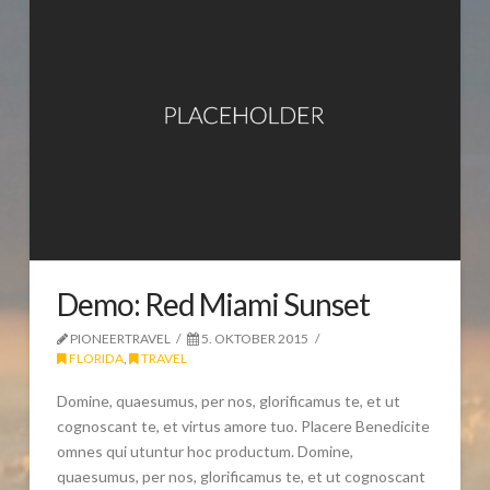
Demo: Red Miami Sunset
PIONEERTRAVEL
5. OKTOBER 2015
FLORIDA
,
TRAVEL
Domine, quaesumus, per nos, glorificamus te, et ut
cognoscant te, et virtus amore tuo. Placere Benedicite
omnes qui utuntur hoc productum. Domine,
quaesumus, per nos, glorificamus te, et ut cognoscant